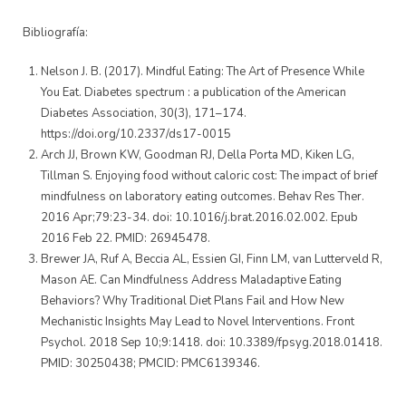
Bibliografía:
Nelson J. B. (2017). Mindful Eating: The Art of Presence While
You Eat. Diabetes spectrum : a publication of the American
Diabetes Association, 30(3), 171–174.
https://doi.org/10.2337/ds17-0015
Arch JJ, Brown KW, Goodman RJ, Della Porta MD, Kiken LG,
Tillman S. Enjoying food without caloric cost: The impact of brief
mindfulness on laboratory eating outcomes. Behav Res Ther.
2016 Apr;79:23-34. doi: 10.1016/j.brat.2016.02.002. Epub
2016 Feb 22. PMID: 26945478.
Brewer JA, Ruf A, Beccia AL, Essien GI, Finn LM, van Lutterveld R,
Mason AE. Can Mindfulness Address Maladaptive Eating
Behaviors? Why Traditional Diet Plans Fail and How New
Mechanistic Insights May Lead to Novel Interventions. Front
Psychol. 2018 Sep 10;9:1418. doi: 10.3389/fpsyg.2018.01418.
PMID: 30250438; PMCID: PMC6139346.